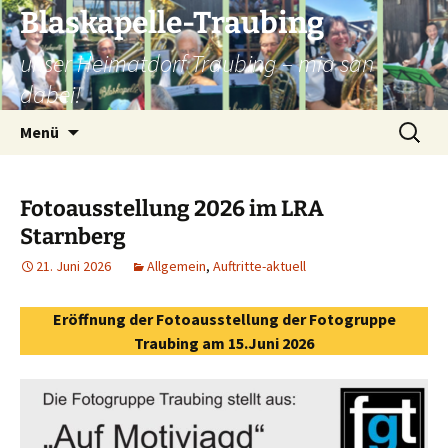
Zum
Blaskapelle-Traubing
Inhalt
unser Heimatdorf Traubing – mia san
springen
dabei!
Suchen
Menü
nach:
Fotoausstellung 2026 im LRA
Starnberg
21. Juni 2026
Allgemein
,
Auftritte-aktuell
Eröffnung der Fotoausstellung der Fotogruppe
Traubing am 15.Juni 2026